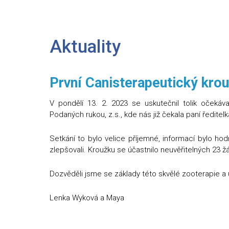
Aktuality
První Canisterapeutický kro
V pondělí 13. 2. 2023 se uskutečnil tolik očekáv
Podaných rukou, z.s., kde nás již čekala paní ředit
Setkání to bylo velice příjemné, informací bylo hod
zlepšovali. Kroužku se účastnilo neuvěřitelných 23 ž
Dozvěděli jsme se základy této skvělé zooterapie a u
Lenka Wyková a Maya