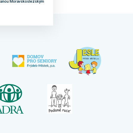
ovanou Moravskoslezským