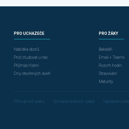
PRO UCHAZEČE
PRO ŽÁKY
Nabídka oborů
Bakaláři
Proč studovat u nás
Email + Teams
Přijímací řízení
Rozvrh hodin
Dny otevřených dveří
Stravování
Maturity
Přístupnost webu
Ochrana osobních údajů
Nastavení cook