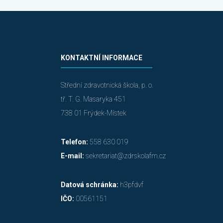
KONTAKTNÍ INFORMACE
Střední zdravotnická škola, p. o.
tř. T. G. Masaryka 451
738 01 Frýdek-Místek
Telefon:
558 630 019
E-mail:
sekretariat@zdrskolafm.cz
Datová schránka:
h3pfdvf
IČO:
00561151