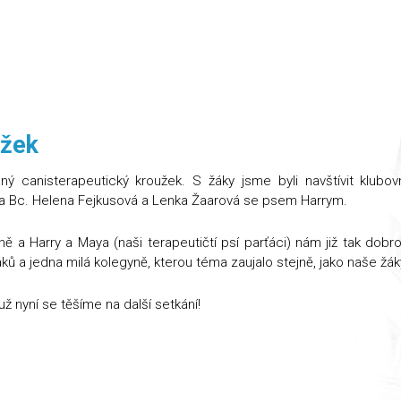
užek
aný canisterapeutický kroužek. S žáky jsme byli navštívit klubo
elka Bc. Helena Fejkusová a Lenka Žaarová se psem Harrym.
ně a Harry a Maya (naši terapeutičtí psí parťáci) nám již tak dobr
áků a jedna milá kolegyně, kterou téma zaujalo stejně, jako naše žák
ž nyní se těšíme na další setkání!