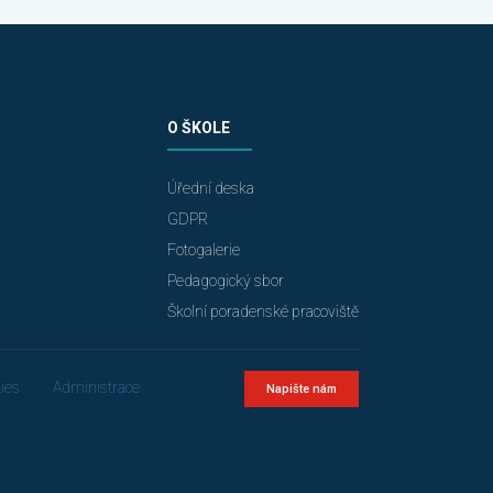
O ŠKOLE
Úřední deska
GDPR
Fotogalerie
Pedagogický sbor
Školní poradenské pracoviště
ies
Administrace
Napište nám