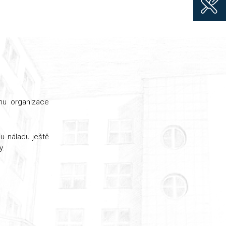
vnu organizace
ou náladu ještě
y.