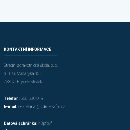
KONTAKTNÍ INFORMACE
Střední zdravotnická škola, p. o.
tř. T. G. Masaryka 451
738 01 Frýdek-Místek
Telefon:
558 630 019
E-mail:
sekretariat@zdrskolafm.cz
Datová schránka:
h3pfdvf