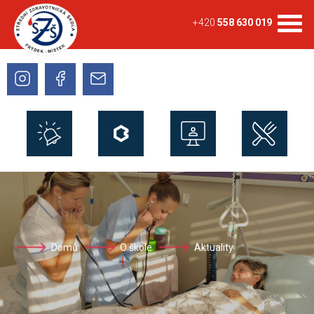
+420
558 630 019
Domů
O škole
Aktuality