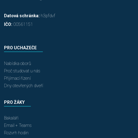
Datová schránka:
h3pfdvf
IČO:
00561151
PRO UCHAZEČE
Nabídka oborů
Proč studovat u nás
Přijímací řízení
Dny otevřených dveří
PRO ŽÁKY
Bakaláři
Email + Teams
Rozvrh hodin