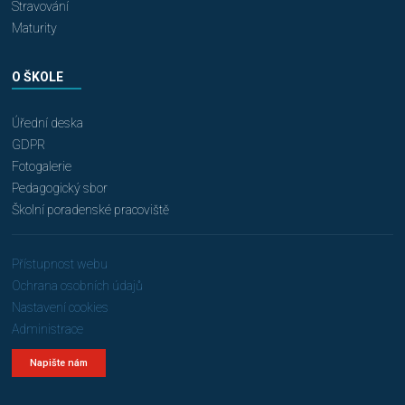
Stravování
Maturity
O ŠKOLE
Úřední deska
GDPR
Fotogalerie
Pedagogický sbor
Školní poradenské pracoviště
Přístupnost webu
Ochrana osobních údajů
Nastavení cookies
Administrace
Napište nám