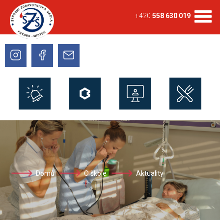
+420
558 630 019
Domů
O škole
Aktuality