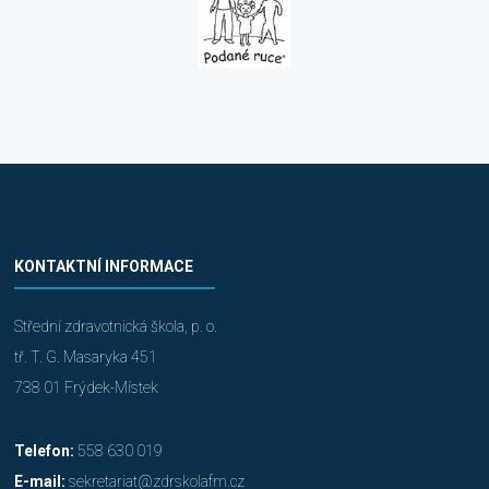
KONTAKTNÍ INFORMACE
Střední zdravotnická škola, p. o.
tř. T. G. Masaryka 451
738 01 Frýdek-Místek
Telefon:
558 630 019
E-mail:
sekretariat@zdrskolafm.cz