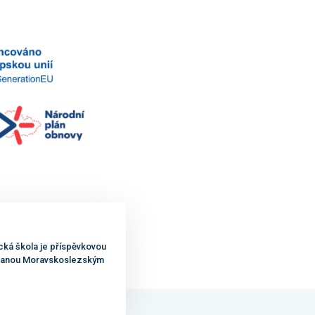
cká škola je příspěvkovou
ovanou Moravskoslezským