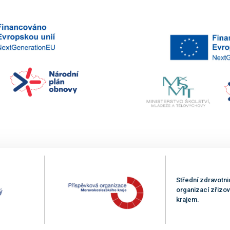
Střední zdravotni
organizací zřiz
krajem.