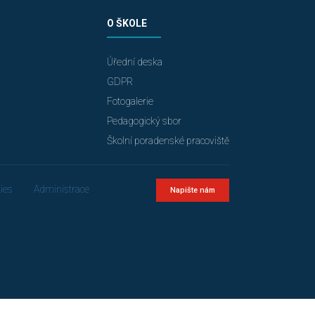
O ŠKOLE
Úřední deska
GDPR
Fotogalerie
Pedagogický sbor
Školní poradenské pracoviště
ies
Administrace
Napište nám