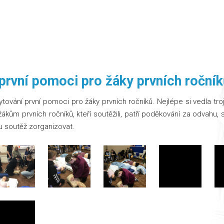
první pomoci pro žáky prvních roční
tování první pomoci pro žáky prvních ročníků. Nejlépe si vedla troj
žákům prvních ročníků, kteří soutěžili, patří poděkování za odvahu, s
u soutěž zorganizovat.