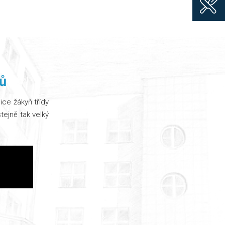
ků
ice žákyň třídy
tejně tak velký