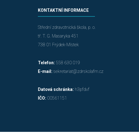
KONTAKTNÍ INFORMACE
Střední zdravotnická škola, p. o.
tř. T. G. Masaryka 451
738 01 Frýdek-Místek
Telefon:
558 630 019
E-mail:
sekretariat@zdrskolafm.cz
Datová schránka:
h3pfdvf
IČO:
00561151