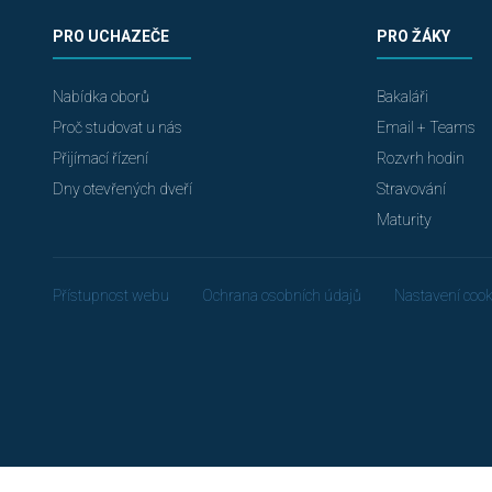
PRO UCHAZEČE
PRO ŽÁKY
Nabídka oborů
Bakaláři
Proč studovat u nás
Email + Teams
Přijímací řízení
Rozvrh hodin
Dny otevřených dveří
Stravování
Maturity
Přístupnost webu
Ochrana osobních údajů
Nastavení cook