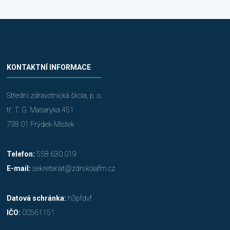
KONTAKTNÍ INFORMACE
Střední zdravotnická škola, p. o.
tř. T. G. Masaryka 451
738 01 Frýdek-Místek
Telefon:
558 630 019
E-mail:
sekretariat@zdrskolafm.cz
Datová schránka:
h3pfdvf
IČO:
00561151