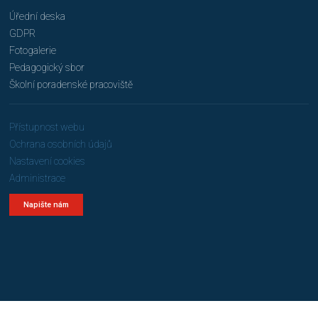
Úřední deska
GDPR
Fotogalerie
Pedagogický sbor
Školní poradenské pracoviště
Přístupnost webu
Ochrana osobních údajů
Nastavení cookies
Administrace
Napište nám