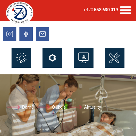
+420
558 630 019
Domů
O škole
Aktuality