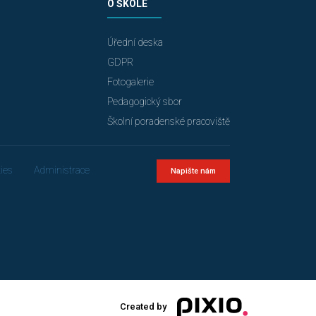
O ŠKOLE
Úřední deska
GDPR
Fotogalerie
Pedagogický sbor
Školní poradenské pracoviště
ies
Administrace
Napište nám
Created by