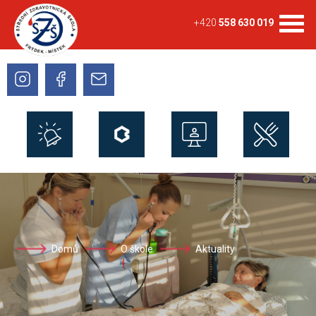
+420
558 630 019
Domů
O škole
Aktuality