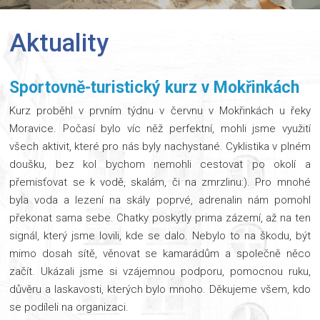
Aktuality
Sportovně-turistický kurz v Mokřinkách
Kurz proběhl v prvním týdnu v červnu v Mokřinkách u řeky
Moravice. Počasí bylo víc něž perfektní, mohli jsme využití
všech aktivit, které pro nás byly nachystané. Cyklistika v plném
doušku, bez kol bychom nemohli cestovat po okolí a
přemisťovat se k vodě, skalám, či na zmrzlinu:). Pro mnohé
byla voda a lezení na skály poprvé, adrenalin nám pomohl
překonat sama sebe. Chatky poskytly prima zázemí, až na ten
signál, který jsme lovili, kde se dalo. Nebylo to na škodu, být
mimo dosah sítě, věnovat se kamarádům a společně něco
začít. Ukázali jsme si vzájemnou podporu, pomocnou ruku,
důvěru a laskavosti, kterých bylo mnoho. Děkujeme všem, kdo
se podíleli na organizaci.