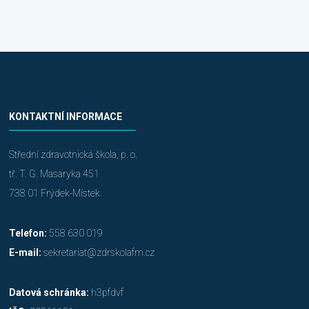
KONTAKTNÍ INFORMACE
Střední zdravotnická škola, p. o.
tř. T. G. Masaryka 451
738 01 Frýdek-Místek
Telefon:
558 630 019
E-mail:
sekretariat@zdrskolafm.cz
Datová schránka:
h3pfdvf