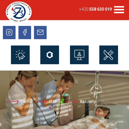
+420
558 630 019
Domů
O škole
Aktuality