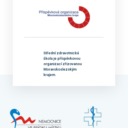
Střední zdravotnická
škola je příspěvkovou
organizací zřizovanou
Moravskoslezským
krajem.