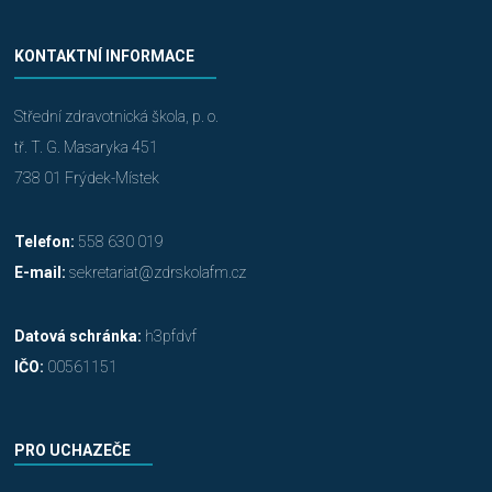
KONTAKTNÍ INFORMACE
Střední zdravotnická škola, p. o.
tř. T. G. Masaryka 451
738 01 Frýdek-Místek
Telefon:
558 630 019
E-mail:
sekretariat@zdrskolafm.cz
Datová schránka:
h3pfdvf
IČO:
00561151
PRO UCHAZEČE