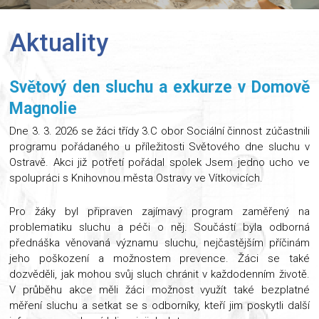
Aktuality
Světový den sluchu a exkurze v Domově
Magnolie
Dne 3. 3. 2026 se žáci třídy 3.C obor Sociální činnost zúčastnili
programu pořádaného u příležitosti Světového dne sluchu v
Ostravě. Akci již potřetí pořádal spolek Jsem jedno ucho ve
spolupráci s Knihovnou města Ostravy ve Vítkovicích.
Pro žáky byl připraven zajímavý program zaměřený na
problematiku sluchu a péči o něj. Součástí byla odborná
přednáška věnovaná významu sluchu, nejčastějším příčinám
jeho poškození a možnostem prevence. Žáci se také
dozvěděli, jak mohou svůj sluch chránit v každodenním životě.
V průběhu akce měli žáci možnost využít také bezplatné
měření sluchu a setkat se s odborníky, kteří jim poskytli další