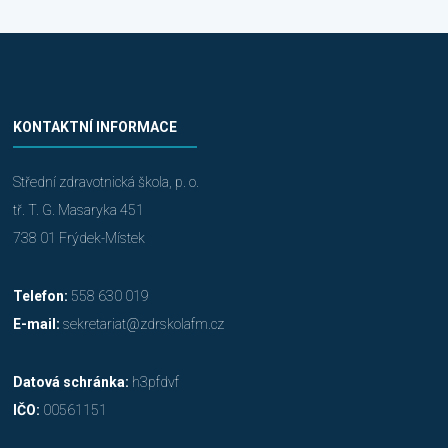
KONTAKTNÍ INFORMACE
Střední zdravotnická škola, p. o.
tř. T. G. Masaryka 451
738 01 Frýdek-Místek
Telefon:
558 630 019
E-mail:
sekretariat@zdrskolafm.cz
Datová schránka:
h3pfdvf
IČO:
00561151