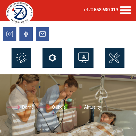
+420
558 630 019
Domů
O škole
Aktuality