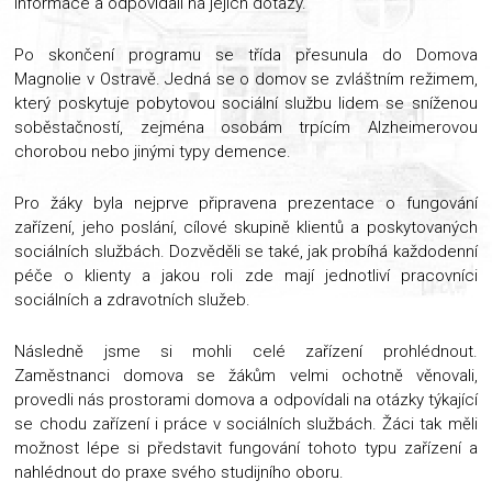
informace a odpovídali na jejich dotazy.
Po skončení programu se třída přesunula do Domova
Magnolie v Ostravě. Jedná se o domov se zvláštním režimem,
který poskytuje pobytovou sociální službu lidem se sníženou
soběstačností, zejména osobám trpícím Alzheimerovou
chorobou nebo jinými typy demence.
Pro žáky byla nejprve připravena prezentace o fungování
zařízení, jeho poslání, cílové skupině klientů a poskytovaných
sociálních službách. Dozvěděli se také, jak probíhá každodenní
péče o klienty a jakou roli zde mají jednotliví pracovníci
sociálních a zdravotních služeb.
Následně jsme si mohli celé zařízení prohlédnout.
Zaměstnanci domova se žákům velmi ochotně věnovali,
provedli nás prostorami domova a odpovídali na otázky týkající
se chodu zařízení i práce v sociálních službách. Žáci tak měli
možnost lépe si představit fungování tohoto typu zařízení a
nahlédnout do praxe svého studijního oboru.