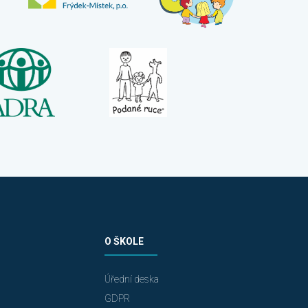
O ŠKOLE
Úřední deska
GDPR