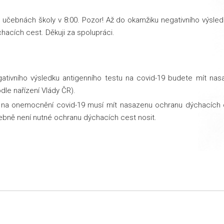
 učebnách školy v 8:00. Pozor! Až do okamžiku negativního výsled
hacích cest. Děkuji za spolupráci.
tivního výsledku antigenního testu na covid-19 budete mít na
le nařízení Vlády ČR).
 na onemocnění covid-19 musí mít nasazenu ochranu dýchacích 
ebně není nutné ochranu dýchacích cest nosit.