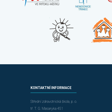
KONTAKTNÍ INFORMACE
Střední zdravotnická škola, p. o.
tř. T. G. Masaryka 451