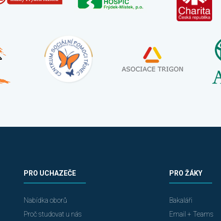
PRO UCHAZEČE
PRO ŽÁKY
Nabídka oborů
Bakaláři
Proč studovat u nás
Email + Teams