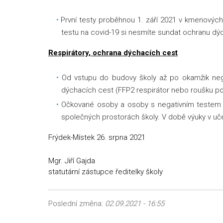
První testy proběhnou 1. září 2021 v kmenových
testu na covid-19 si nesmíte sundat ochranu dýc
Respirátory, ochrana dýchacích cest
Od vstupu do budovy školy až po okamžik nega
dýchacích cest (FFP2 respirátor nebo roušku pod
Očkované osoby a osoby s negativním testem
společných prostorách školy. V době výuky v uč
Frýdek-Místek 26. srpna 2021
Mgr. Jiří Gajda
statutární zástupce ředitelky školy
Poslední změna:
02.09.2021 - 16:55