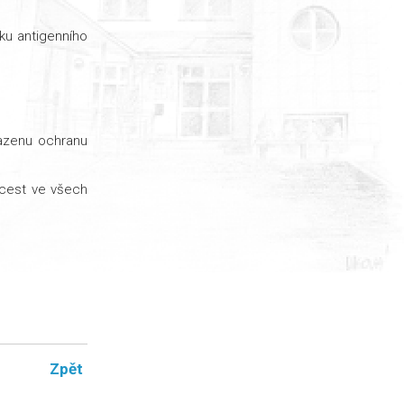
ku antigenního
sazenu ochranu
cest ve všech
Zpět