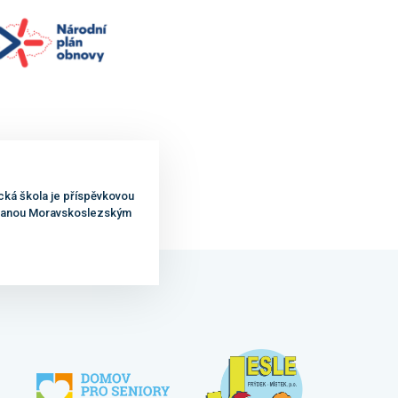
cká škola je příspěvkovou
ovanou Moravskoslezským