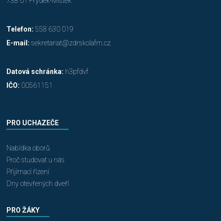
738 01 Frýdek-Místek
Telefon:
558 630 019
E-mail:
sekretariat@zdrskolafm.cz
Datová schránka:
h3pfdvf
IČO:
00561151
PRO UCHAZEČE
Nabídka oborů
Proč studovat u nás
Přijímací řízení
Dny otevřených dveří
PRO ŽÁKY