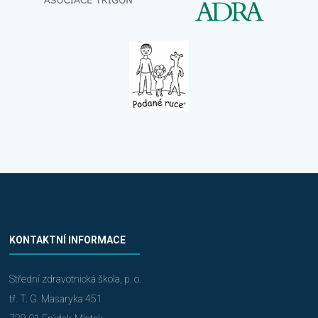
KONTAKTNÍ INFORMACE
Střední zdravotnická škola, p. o.
tř. T. G. Masaryka 451