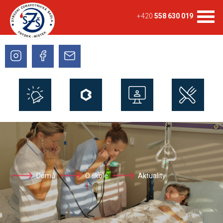
+420
558 630 019
Domů
O škole
Aktuality