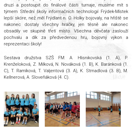
druzí a postoupit do finálové části turnaje, musíme mít s
týmem Střední školy informačních technologií Frýdek-Místek
lepší skóre, než měl Frýdlant n. O. Holky bojovaly, na hřiště se
nakonec dostaly všechny hráčky, jen těsně ale nakonec
obsadily ve skupině třetí místo. Všechna děvčata zaslouží
pochvalu a dík za předvedenou hru, bojovný výkon a
reprezentaci školy!
Sestava družstva SZŠ FM: A. Hlisnikovská (1. A), P.
Krenželoková, Z. Milková, N. Nováková (1. B), K. Baránková (1.
C), T. Ramíková, T. Valjentová (3. A), K. Strnadlová (3. B), M.
Kellnerová, A. Sloveňáková (4. C).