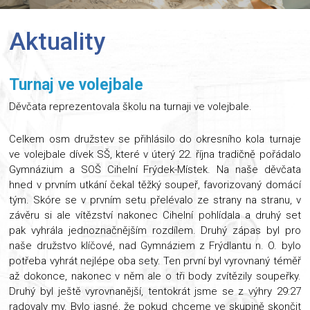
Aktuality
Turnaj ve volejbale
Děvčata reprezentovala školu na turnaji ve volejbale.
Celkem osm družstev se přihlásilo do okresního kola turnaje
ve volejbale dívek SŠ, které v úterý 22. října tradičně pořádalo
Gymnázium a SOŠ Cihelní Frýdek-Místek. Na naše děvčata
hned v prvním utkání čekal těžký soupeř, favorizovaný domácí
tým. Skóre se v prvním setu přelévalo ze strany na stranu, v
závěru si ale vítězství nakonec Cihelní pohlídala a druhý set
pak vyhrála jednoznačnějším rozdílem. Druhý zápas byl pro
naše družstvo klíčové, nad Gymnáziem z Frýdlantu n. O. bylo
potřeba vyhrát nejlépe oba sety. Ten první byl vyrovnaný téměř
až dokonce, nakonec v něm ale o tři body zvítězily soupeřky.
Druhý byl ještě vyrovnanější, tentokrát jsme se z výhry 29:27
radovaly my. Bylo jasné, že pokud chceme ve skupině skončit