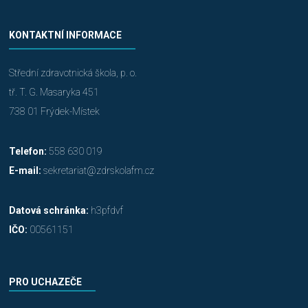
KONTAKTNÍ INFORMACE
Střední zdravotnická škola, p. o.
tř. T. G. Masaryka 451
738 01 Frýdek-Místek
Telefon:
558 630 019
E-mail:
sekretariat@zdrskolafm.cz
Datová schránka:
h3pfdvf
IČO:
00561151
PRO UCHAZEČE