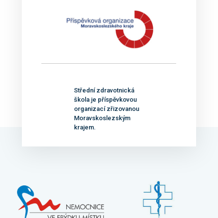
Střední zdravotnická
škola je příspěvkovou
organizací zřizovanou
Moravskoslezským
krajem.