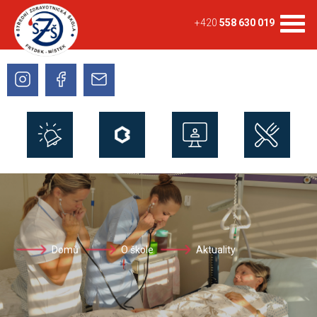
+420
558 630 019
Domů
O škole
Aktuality