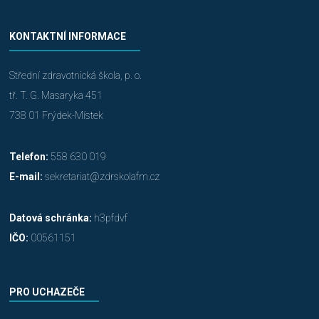
KONTAKTNÍ INFORMACE
Střední zdravotnická škola, p. o.
tř. T. G. Masaryka 451
738 01 Frýdek-Místek
Telefon:
558 630 019
E-mail:
sekretariat@zdrskolafm.cz
Datová schránka:
h3pfdvf
IČO:
00561151
PRO UCHAZEČE