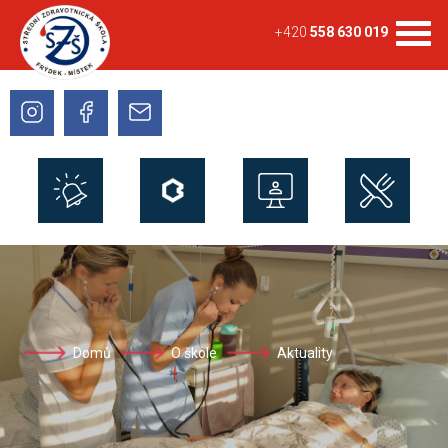
+420
558 630 019
Domů
O škole
Aktuality