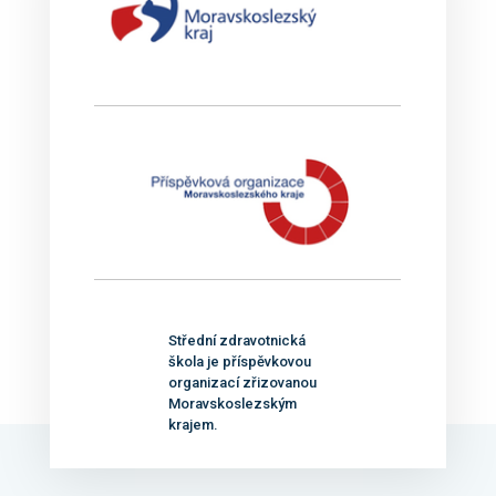
Střední zdravotnická
škola je příspěvkovou
organizací zřizovanou
Moravskoslezským
krajem.