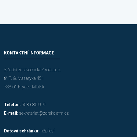
KONTAKTNÍ INFORMACE
Střední zdravotnická škola, p. o.
tř. T. G. Masaryka 451
738 01 Frýdek-Místek
Telefon:
558 630 019
E-mail:
sekretariat@zdrskolafm.cz
Datová schránka:
h3pfdvf