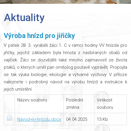
Aktuality
Výroba hnízd pro jiřičky
V pátek 28. 3. vyráběli žáci 1. C v rámci hodiny VV hnízda pro
jiřičky, jejichž základem byla hmota z nasbíraných obalů od
vajíček. Žáci se dozvěděli také mnoho zajímavostí ze života
ptáků, o kterých uměl pan ornitolog poutavě vyprávět. Propojila
se tak výuka biologie, ekologie a výtvarné výchovy. V příloze
naleznete i podrobný návod na výrobu hnízd a instrukce k
jejich umístění.
Název souboru
Poslední
Velikost
změna
souboru
Návod+k+hnízdu.docx
04.04.2025
13 Kb