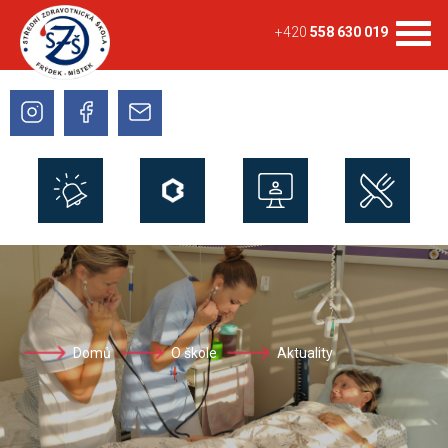
+420
558 630 019
Domů
O škole
Aktuality