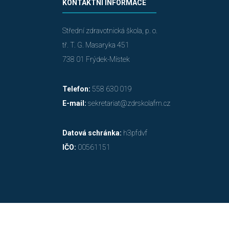
KONTAKTNÍ INFORMACE
Střední zdravotnická škola, p. o.
tř. T. G. Masaryka 451
738 01 Frýdek-Místek
Telefon:
558 630 019
E-mail:
sekretariat@zdrskolafm.cz
Datová schránka:
h3pfdvf
IČO:
00561151