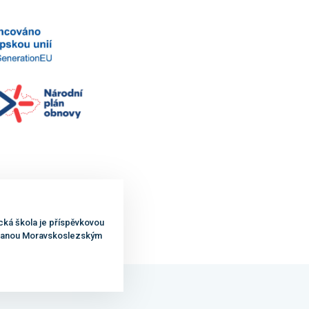
cká škola je příspěvkovou
ovanou Moravskoslezským