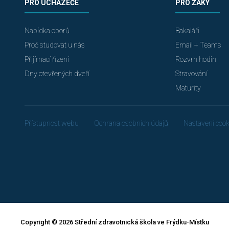
PRO UCHAZEČE
PRO ŽÁKY
Nabídka oborů
Bakaláři
Proč studovat u nás
Email + Teams
Přijímací řízení
Rozvrh hodin
Dny otevřených dveří
Stravování
Maturity
Přístupnost webu
Ochrana osobních údajů
Nastavení cook
Copyright © 2026 Střední zdravotnická škola ve Frýdku-Místku