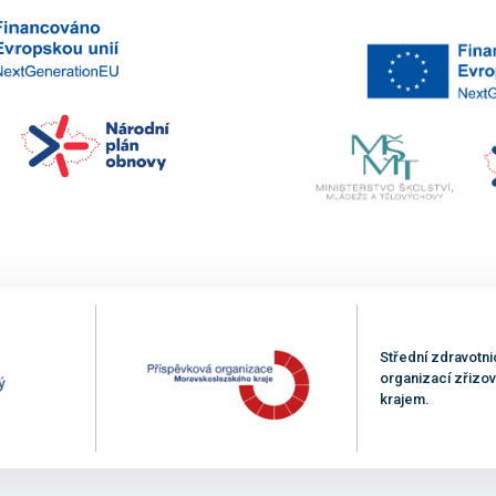
Střední zdravotni
organizací zřiz
krajem.