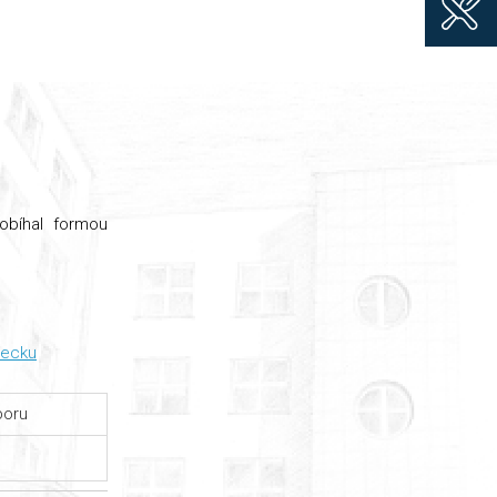
obíhal formou
mecku
boru