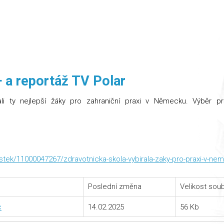
 a reportáž TV Polar
li ty nejlepší žáky pro zahraniční praxi v Německu. Výběr pr
stek/11000047267/zdravotnicka-skola-vybirala-zaky-pro-praxi-v-ne
Poslední změna
Velikost sou
c
14.02.2025
56 Kb