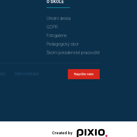
O ŠKOLE
Úřední deska
GDPR
Fotogalerie
Pedagogický sbor
Školní poradenské pracoviště
ies
Administrace
Napište nám
Created by