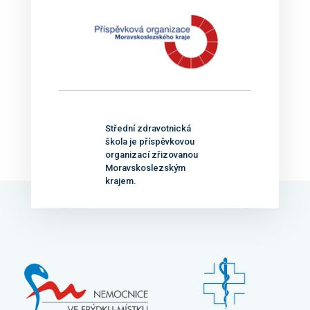
Střední zdravotnická
škola je příspěvkovou
organizací zřizovanou
Moravskoslezským
krajem.