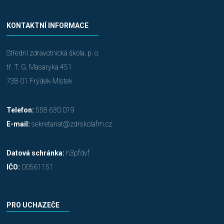
KONTAKTNÍ INFORMACE
Střední zdravotnická škola, p. o.
tř. T. G. Masaryka 451
738 01 Frýdek-Místek
Telefon:
558 630 019
E-mail:
sekretariat@zdrskolafm.cz
Datová schránka:
h3pfdvf
IČO:
00561151
PRO UCHAZEČE