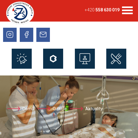
+420
558 630 019
Domů
O škole
Aktuality