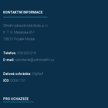
KONTAKTNÍ INFORMACE
Střední zdravotnická škola, p. o.
tř. T. G. Masaryka 451
738 01 Frýdek-Místek
Telefon:
558 630 019
E-mail:
sekretariat@zdrskolafm.cz
Datová schránka:
h3pfdvf
IČO:
00561151
PRO UCHAZEČE