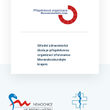
Střední zdravotnická
škola je příspěvkovou
organizací zřizovanou
Moravskoslezským
krajem.