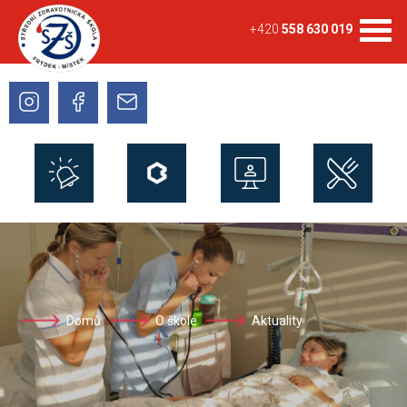
+420
558 630 019
Domů
O škole
Aktuality