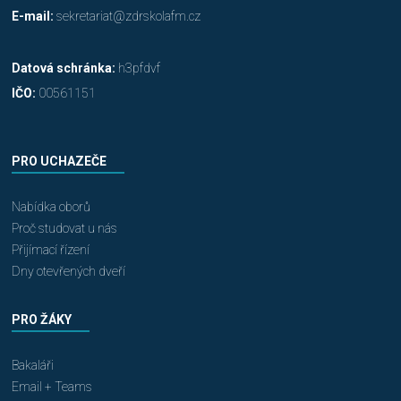
E-mail:
sekretariat@zdrskolafm.cz
Datová schránka:
h3pfdvf
IČO:
00561151
PRO UCHAZEČE
Nabídka oborů
Proč studovat u nás
Přijímací řízení
Dny otevřených dveří
PRO ŽÁKY
Bakaláři
Email + Teams