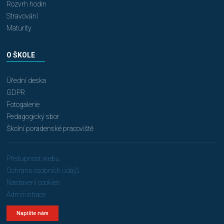
Rozvrh hodin
Stravování
Maturity
O ŠKOLE
Úřední deska
GDPR
Fotogalerie
Pedagogický sbor
Školní poradenské pracoviště
Přístupnost webu
Ochrana osobních údajů
Nastavení cookies
Administrace
Napište nám