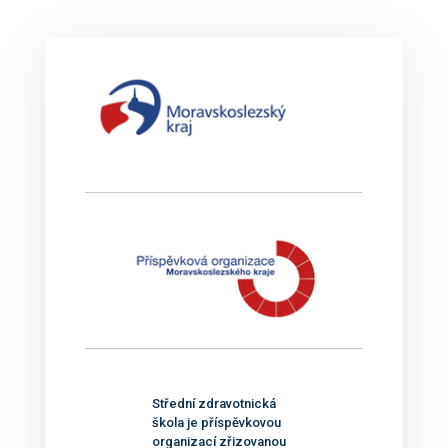
Střední zdravotnická
škola je příspěvkovou
organizací zřizovanou