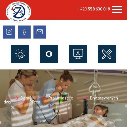
+420
558 630 019
Domů
Pro uchazeče
Dny otevřených
dveří
Plíce