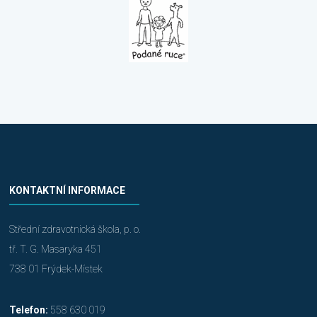
KONTAKTNÍ INFORMACE
Střední zdravotnická škola, p. o.
tř. T. G. Masaryka 451
738 01 Frýdek-Místek
Telefon:
558 630 019