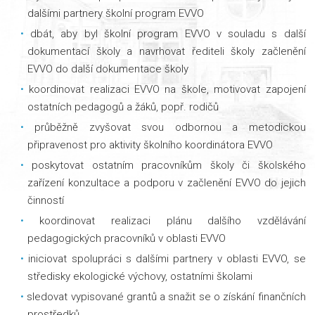
dalšími partnery školní program EVVO
dbát, aby byl školní program EVVO v souladu s další
dokumentací školy a navrhovat řediteli školy začlenění
EVVO do další dokumentace školy
koordinovat realizaci EVVO na škole, motivovat zapojení
ostatních pedagogů a žáků, popř. rodičů
průběžně zvyšovat svou odbornou a metodickou
připravenost pro aktivity školního koordinátora EVVO
poskytovat ostatním pracovníkům školy či školského
zařízení konzultace a podporu v začlenění EVVO do jejich
činností
koordinovat realizaci plánu dalšího vzdělávání
pedagogických pracovníků v oblasti EVVO
iniciovat spolupráci s dalšími partnery v oblasti EVVO, se
středisky ekologické výchovy, ostatními školami
sledovat vypisované grantů a snažit se o získání finančních
prostředků