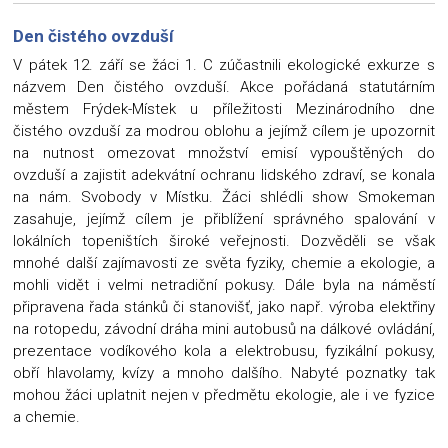
Den čistého ovzduší
V pátek 12. září se žáci 1. C zúčastnili ekologické exkurze s
názvem Den čistého ovzduší. Akce pořádaná statutárním
městem Frýdek-Místek u příležitosti Mezinárodního dne
čistého ovzduší za modrou oblohu a jejímž cílem je upozornit
na nutnost omezovat množství emisí vypouštěných do
ovzduší a zajistit adekvátní ochranu lidského zdraví, se konala
na nám. Svobody v Místku. Žáci shlédli show Smokeman
zasahuje, jejímž cílem je přiblížení správného spalování v
lokálních topeništích široké veřejnosti. Dozvěděli se však
mnohé další zajímavosti ze světa fyziky, chemie a ekologie, a
mohli vidět i velmi netradiční pokusy. Dále byla na náměstí
připravena řada stánků či stanovišť, jako např. výroba elektřiny
na rotopedu, závodní dráha mini autobusů na dálkové ovládání,
prezentace vodíkového kola a elektrobusu, fyzikální pokusy,
obří hlavolamy, kvízy a mnoho dalšího. Nabyté poznatky tak
mohou žáci uplatnit nejen v předmětu ekologie, ale i ve fyzice
a chemie.