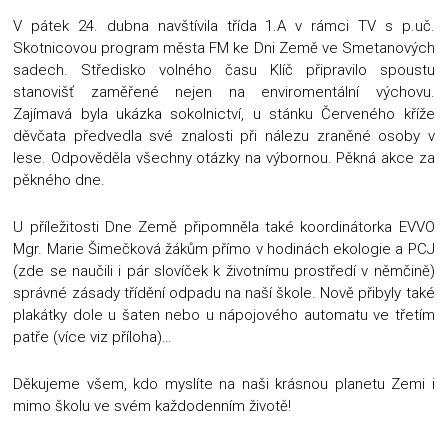
V pátek 24. dubna navštívila třída 1.A v rámci TV s p.uč.
Skotnicovou program města FM ke Dni Země ve Smetanových
sadech. Středisko volného času Klíč připravilo spoustu
stanovišť zaměřené nejen na enviromentální výchovu.
Zajímavá byla ukázka sokolnictví, u stánku Červeného kříže
děvčata předvedla své znalosti při nálezu zraněné osoby v
lese. Odpověděla všechny otázky na výbornou. Pěkná akce za
pěkného dne.
U příležitosti Dne Země připomněla také koordinátorka EVVO
Mgr. Marie Šimečková žákům přímo v hodinách ekologie a PCJ
(zde se naučili i pár slovíček k životnímu prostředí v němčině)
správné zásady třídění odpadu na naší škole. Nově přibyly také
plakátky dole u šaten nebo u nápojového automatu ve třetím
patře (více viz příloha)…
Děkujeme všem, kdo myslíte na naši krásnou planetu Zemi i
mimo školu ve svém každodenním životě!