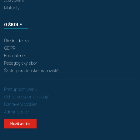
Stravování
Maturity
O ŠKOLE
Úřední deska
GDPR
Fotogalerie
Pedagogický sbor
Školní poradenské pracoviště
Přístupnost webu
Ochrana osobních údajů
Nastavení cookies
Administrace
Napište nám