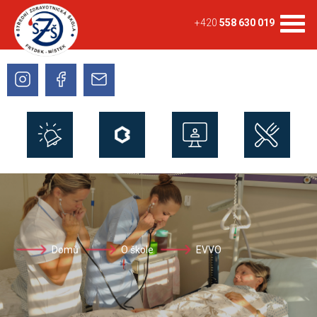
+420
558 630 019
Domů
O škole
EVVO