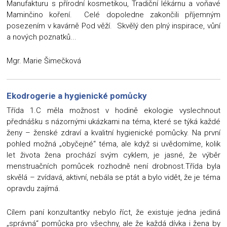
Manufakturu s přírodní kosmetikou, Tradiční lékárnu a voňavé
Maminčino koření. Celé dopoledne zakončili příjemným
posezením v kavárně Pod věží. Skvělý den plný inspirace, vůní
a nových poznatků...
Mgr. Marie Šimečková
Ekodrogerie a hygienické pomůcky
Třída 1.C měla možnost v hodině ekologie vyslechnout
přednášku s názornými ukázkami na téma, které se týká každé
ženy – ženské zdraví a kvalitní hygienické pomůcky. Na první
pohled možná „obyčejné“ téma, ale když si uvědomíme, kolik
let života žena prochází svým cyklem, je jasné, že výběr
menstruačních pomůcek rozhodně není drobnost.Třída byla
skvělá – zvídavá, aktivní, nebála se ptát a bylo vidět, že je téma
opravdu zajímá.
Cílem paní konzultantky nebylo říct, že existuje jedna jediná
„správná“ pomůcka pro všechny, ale že každá dívka i žena by