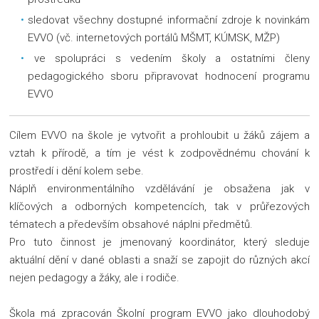
sledovat všechny dostupné informační zdroje k novinkám
EVVO (vč. internetových portálů MŠMT, KÚMSK, MŽP)
ve spolupráci s vedením školy a ostatními členy
pedagogického sboru připravovat hodnocení programu
EVVO
Cílem EVVO na škole je vytvořit a prohloubit u žáků zájem a
vztah k přírodě, a tím je vést k zodpovědnému chování k
prostředí i dění kolem sebe.
Náplň environmentálního vzdělávání je obsažena jak v
klíčových a odborných kompetencích, tak v průřezových
tématech a především obsahové náplni předmětů.
Pro tuto činnost je jmenovaný koordinátor, který sleduje
aktuální dění v dané oblasti a snaží se zapojit do různých akcí
nejen pedagogy a žáky, ale i rodiče.
Škola má zpracován Školní program EVVO jako dlouhodobý