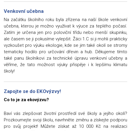
Venkovní učebna
Na začátku školního roku byla zřízena na naší škole venkovní
učebna, kterou je možno využívat k výuce za teplého počasí.
Zatím je určena jen pro poloviční třídu nebo menší skupinku,
ale časem se ji pokusíme vylepšit. Žáci 1.C si ji mohli prakticky
vyzkoušet pro výuku ekologie, kde se jim také okolí se stromy
tematicky hodilo pro určování dřevin a hub. Děkujeme tímto
také panu školníkovi za technické úpravu venkovní učebny a
věříme, že tato možnost výuky přispěje i k lepšímu klimatu
školy!
Zapojte se do EKOvýzvy!
Co to je za ekovýzvu?
Baví vás zlepšovat životní prostředí své školy a jejího okolí?
Prozkoumejte svoji školu, navrhněte změnu a získejte podporu
pro svůj projekt! Můžete získat až 10 000 Kč na realizaci