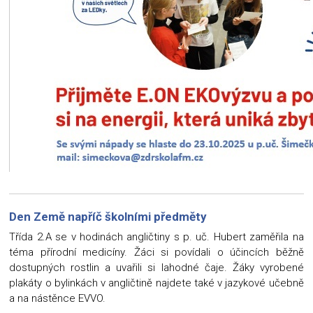
Den Země napříč školními předměty
Třída 2.A se v hodinách angličtiny s p. uč. Hubert zaměřila na
téma přírodní medicíny. Žáci si povídali o účincích běžně
dostupných rostlin a uvařili si lahodné čaje. Žáky vyrobené
plakáty o bylinkách v angličtině najdete také v jazykové učebně
a na nástěnce EVVO.