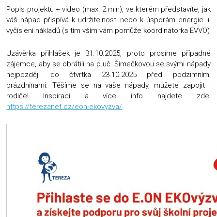
Popis projektu + video (max. 2 min), ve kterém představíte, jak
váš nápad přispívá k udržitelnosti nebo k úsporám energie +
vyčíslení nákladů (s tím vším vám pomůže koordinátorka EVVO)
Uzávěrka přihlášek je 31.10.2025, proto prosíme případné
zájemce, aby se obrátili na p.uč. Šimečkovou se svými nápady
nejpozději do čtvrtka 23.10.2025 před podzimními
prázdninami. Těšíme se na vaše nápady, můžete zapojit i
rodiče! Inspiraci a více info najdete zde:
https://terezanet.cz/eon-ekovyzva/