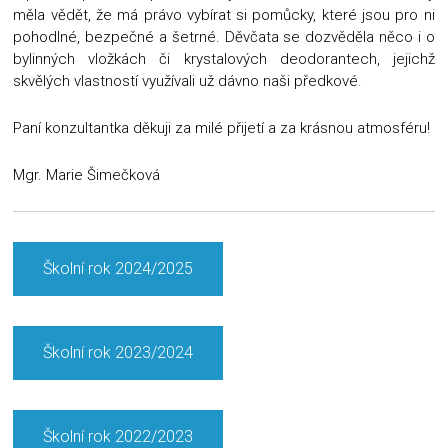
měla vědět, že má právo vybírat si pomůcky, které jsou pro ni
pohodlné, bezpečné a šetrné. Děvčata se dozvěděla něco i o
bylinných vložkách či krystalových deodorantech, jejichž
skvělých vlastností využívali už dávno naši předkové.
Paní konzultantka děkuji za milé přijetí a za krásnou atmosféru!
Mgr. Marie Šimečková
Školní rok 2024/2025
Školní rok 2023/2024
Školní rok 2022/2023