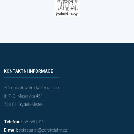
KONTAKTNÍ INFORMACE
Střední zdravotnická škola, p. o.
tř. T. G. Masaryka 451
738 01 Frýdek-Místek
Telefon:
558 630 019
E-mail:
sekretariat@zdrskolafm.cz