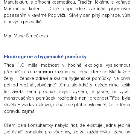
Manufakturu s přírodní kosmetikou, Tradiční lékárnu a voňavé
Maminčino koření. Celé dopoledne zakončili příjemným
posezením v kavárně Pod věží. Skvělý den plný inspirace, vůní
a nových poznatků...
Mgr. Marie Šimečková
Ekodrogerie a hygienické pomůcky
Třída 1.C měla možnost v hodině ekologie vyslechnout
přednášku s názornými ukázkami na téma, které se týká každé
ženy – ženské zdraví a kvalitní hygienické pomůcky. Na první
pohled možná „obyčejné“ téma, ale když si uvědomíme, kolik
let života žena prochází svým cyklem, je jasné, že výběr
menstruačních pomůcek rozhodně není drobnost.Třída byla
skvělá – zvídavá, aktivní, nebála se ptát a bylo vidět, že je téma
opravdu zajímá.
Cílem paní konzultantky nebylo říct, že existuje jedna jediná
„správná“ pomůcka pro všechny, ale že každá dívka i žena by