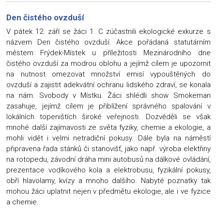
Den čistého ovzduší
V pátek 12. září se žáci 1. C zúčastnili ekologické exkurze s
názvem Den čistého ovzduší. Akce pořádaná statutárním
městem Frýdek-Místek u příležitosti Mezinárodního dne
čistého ovzduší za modrou oblohu a jejímž cílem je upozornit
na nutnost omezovat množství emisí vypouštěných do
ovzduší a zajistit adekvátní ochranu lidského zdraví, se konala
na nám. Svobody v Místku. Žáci shlédli show Smokeman
zasahuje, jejímž cílem je přiblížení správného spalování v
lokálních topeništích široké veřejnosti. Dozvěděli se však
mnohé další zajímavosti ze světa fyziky, chemie a ekologie, a
mohli vidět i velmi netradiční pokusy. Dále byla na náměstí
připravena řada stánků či stanovišť, jako např. výroba elektřiny
na rotopedu, závodní dráha mini autobusů na dálkové ovládání,
prezentace vodíkového kola a elektrobusu, fyzikální pokusy,
obří hlavolamy, kvízy a mnoho dalšího. Nabyté poznatky tak
mohou žáci uplatnit nejen v předmětu ekologie, ale i ve fyzice
a chemie.