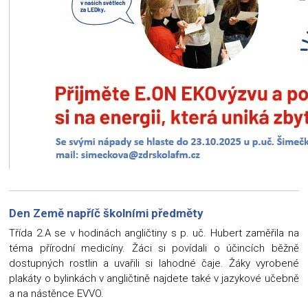
Den Země napříč školními předměty
Třída 2.A se v hodinách angličtiny s p. uč. Hubert zaměřila na
téma přírodní medicíny. Žáci si povídali o účincích běžně
dostupných rostlin a uvařili si lahodné čaje. Žáky vyrobené
plakáty o bylinkách v angličtině najdete také v jazykové učebně
a na nástěnce EVVO.