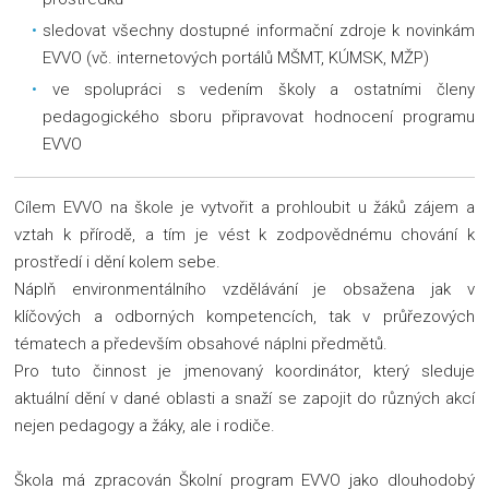
sledovat všechny dostupné informační zdroje k novinkám
EVVO (vč. internetových portálů MŠMT, KÚMSK, MŽP)
ve spolupráci s vedením školy a ostatními členy
pedagogického sboru připravovat hodnocení programu
EVVO
Cílem EVVO na škole je vytvořit a prohloubit u žáků zájem a
vztah k přírodě, a tím je vést k zodpovědnému chování k
prostředí i dění kolem sebe.
Náplň environmentálního vzdělávání je obsažena jak v
klíčových a odborných kompetencích, tak v průřezových
tématech a především obsahové náplni předmětů.
Pro tuto činnost je jmenovaný koordinátor, který sleduje
aktuální dění v dané oblasti a snaží se zapojit do různých akcí
nejen pedagogy a žáky, ale i rodiče.
Škola má zpracován Školní program EVVO jako dlouhodobý