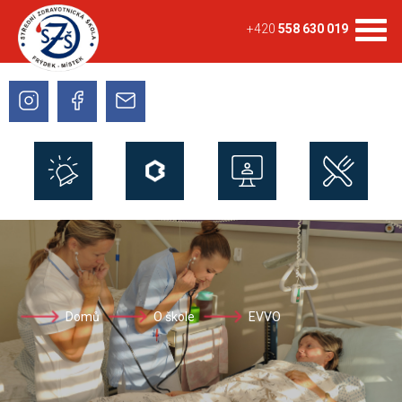
+420
558 630 019
Domů
O škole
EVVO