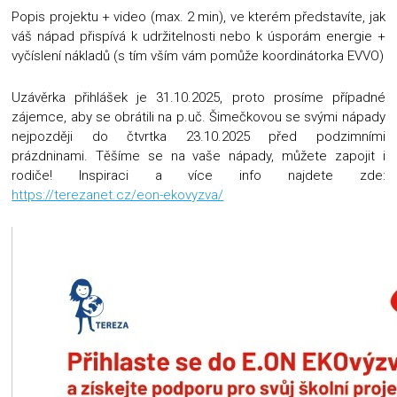
Popis projektu + video (max. 2 min), ve kterém představíte, jak
váš nápad přispívá k udržitelnosti nebo k úsporám energie +
vyčíslení nákladů (s tím vším vám pomůže koordinátorka EVVO)
Uzávěrka přihlášek je 31.10.2025, proto prosíme případné
zájemce, aby se obrátili na p.uč. Šimečkovou se svými nápady
nejpozději do čtvrtka 23.10.2025 před podzimními
prázdninami. Těšíme se na vaše nápady, můžete zapojit i
rodiče! Inspiraci a více info najdete zde:
https://terezanet.cz/eon-ekovyzva/