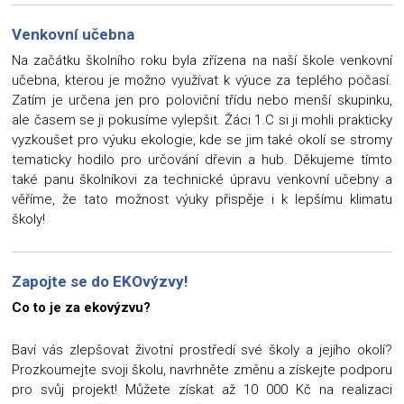
Venkovní učebna
Na začátku školního roku byla zřízena na naší škole venkovní
učebna, kterou je možno využívat k výuce za teplého počasí.
Zatím je určena jen pro poloviční třídu nebo menší skupinku,
ale časem se ji pokusíme vylepšit. Žáci 1.C si ji mohli prakticky
vyzkoušet pro výuku ekologie, kde se jim také okolí se stromy
tematicky hodilo pro určování dřevin a hub. Děkujeme tímto
také panu školníkovi za technické úpravu venkovní učebny a
věříme, že tato možnost výuky přispěje i k lepšímu klimatu
školy!
Zapojte se do EKOvýzvy!
Co to je za ekovýzvu?
Baví vás zlepšovat životní prostředí své školy a jejího okolí?
Prozkoumejte svoji školu, navrhněte změnu a získejte podporu
pro svůj projekt! Můžete získat až 10 000 Kč na realizaci