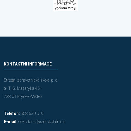
KONTAKTNÍ INFORMACE
Střední zdravotnická škola, p. o.
tř. T. G. Masaryka 451
738 01 Frýdek-Místek
Telefon:
558 630 019
E-mail:
sekretariat@zdrskolafm.cz