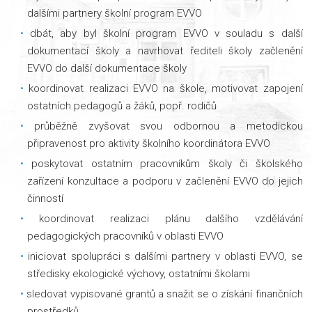
dalšími partnery školní program EVVO
dbát, aby byl školní program EVVO v souladu s další
dokumentací školy a navrhovat řediteli školy začlenění
EVVO do další dokumentace školy
koordinovat realizaci EVVO na škole, motivovat zapojení
ostatních pedagogů a žáků, popř. rodičů
průběžně zvyšovat svou odbornou a metodickou
připravenost pro aktivity školního koordinátora EVVO
poskytovat ostatním pracovníkům školy či školského
zařízení konzultace a podporu v začlenění EVVO do jejich
činností
koordinovat realizaci plánu dalšího vzdělávání
pedagogických pracovníků v oblasti EVVO
iniciovat spolupráci s dalšími partnery v oblasti EVVO, se
středisky ekologické výchovy, ostatními školami
sledovat vypisované grantů a snažit se o získání finančních
prostředků