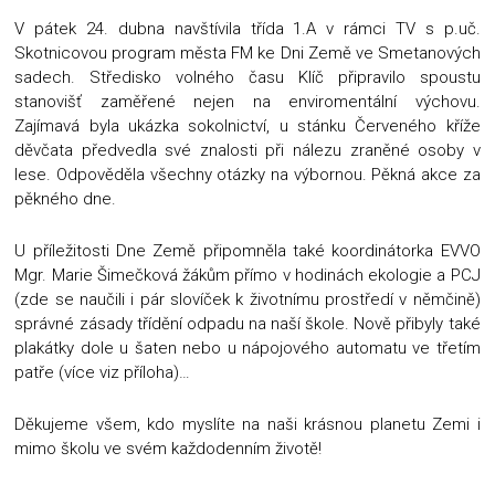
V pátek 24. dubna navštívila třída 1.A v rámci TV s p.uč.
Skotnicovou program města FM ke Dni Země ve Smetanových
sadech. Středisko volného času Klíč připravilo spoustu
stanovišť zaměřené nejen na enviromentální výchovu.
Zajímavá byla ukázka sokolnictví, u stánku Červeného kříže
děvčata předvedla své znalosti při nálezu zraněné osoby v
lese. Odpověděla všechny otázky na výbornou. Pěkná akce za
pěkného dne.
U příležitosti Dne Země připomněla také koordinátorka EVVO
Mgr. Marie Šimečková žákům přímo v hodinách ekologie a PCJ
(zde se naučili i pár slovíček k životnímu prostředí v němčině)
správné zásady třídění odpadu na naší škole. Nově přibyly také
plakátky dole u šaten nebo u nápojového automatu ve třetím
patře (více viz příloha)…
Děkujeme všem, kdo myslíte na naši krásnou planetu Zemi i
mimo školu ve svém každodenním životě!