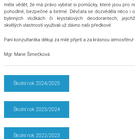
měla vědět, že má právo vybírat si pomůcky, které jsou pro ni
pohodlné, bezpečné a šetrné. Děvčata se dozvěděla něco i o
bylinných vložkách či krystalových deodorantech, jejichž
skvělých vlastností využívali už dávno naši předkové.
Paní konzultantka děkuji za milé přijetí a za krásnou atmosféru!
Mgr. Marie Šimečková
Školní rok 2024/2025
Školní rok 2023/2024
Školní rok 2022/2023