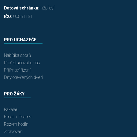
Datová schránka:
h3pfdvf
IČO:
00561151
PRO UCHAZEČE
Nabídka oborů
Proč studovat u nás
Přijímací řízení
Dny otevřených dveří
PRO ŽÁKY
Bakaláři
Email + Teams
Rozvrh hodin
Stravování