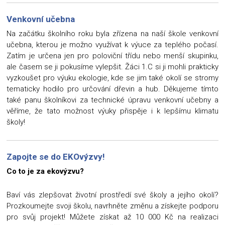
Venkovní učebna
Na začátku školního roku byla zřízena na naší škole venkovní
učebna, kterou je možno využívat k výuce za teplého počasí.
Zatím je určena jen pro poloviční třídu nebo menší skupinku,
ale časem se ji pokusíme vylepšit. Žáci 1.C si ji mohli prakticky
vyzkoušet pro výuku ekologie, kde se jim také okolí se stromy
tematicky hodilo pro určování dřevin a hub. Děkujeme tímto
také panu školníkovi za technické úpravu venkovní učebny a
věříme, že tato možnost výuky přispěje i k lepšímu klimatu
školy!
Zapojte se do EKOvýzvy!
Co to je za ekovýzvu?
Baví vás zlepšovat životní prostředí své školy a jejího okolí?
Prozkoumejte svoji školu, navrhněte změnu a získejte podporu
pro svůj projekt! Můžete získat až 10 000 Kč na realizaci