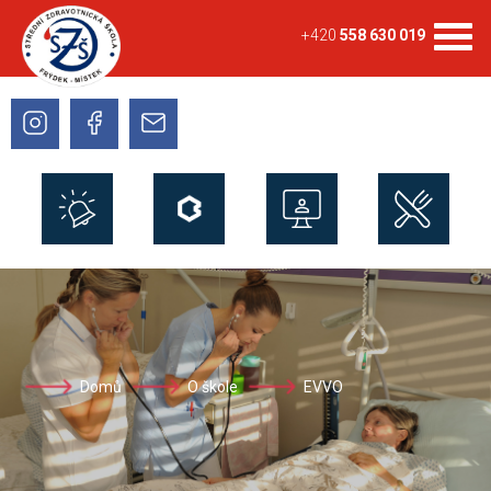
+420
558 630 019
Domů
O škole
EVVO