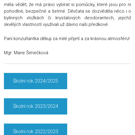
měla vědět, že má právo vybírat si pomůcky, které jsou pro ni
pohodlné, bezpečné a šetrné. Děvčata se dozvěděla něco i o
bylinných vložkách či krystalových deodorantech, jejichž
skvělých vlastností využívali už dávno naši předkové.
Paní konzultantka děkuji za milé přijetí a za krásnou atmosféru!
Mgr. Marie Šimečková
Školní rok 2024/2025
Školní rok 2023/2024
Školní rok 2022/2023