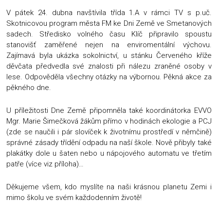
V pátek 24. dubna navštívila třída 1.A v rámci TV s p.uč.
Skotnicovou program města FM ke Dni Země ve Smetanových
sadech. Středisko volného času Klíč připravilo spoustu
stanovišť zaměřené nejen na enviromentální výchovu.
Zajímavá byla ukázka sokolnictví, u stánku Červeného kříže
děvčata předvedla své znalosti při nálezu zraněné osoby v
lese. Odpověděla všechny otázky na výbornou. Pěkná akce za
pěkného dne.
U příležitosti Dne Země připomněla také koordinátorka EVVO
Mgr. Marie Šimečková žákům přímo v hodinách ekologie a PCJ
(zde se naučili i pár slovíček k životnímu prostředí v němčině)
správné zásady třídění odpadu na naší škole. Nově přibyly také
plakátky dole u šaten nebo u nápojového automatu ve třetím
patře (více viz příloha)…
Děkujeme všem, kdo myslíte na naši krásnou planetu Zemi i
mimo školu ve svém každodenním životě!