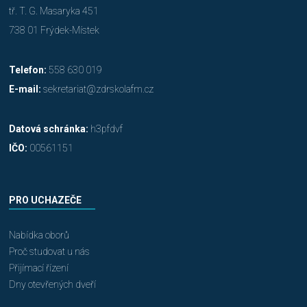
tř. T. G. Masaryka 451
738 01 Frýdek-Místek
Telefon:
558 630 019
E-mail:
sekretariat@zdrskolafm.cz
Datová schránka:
h3pfdvf
IČO:
00561151
PRO UCHAZEČE
Nabídka oborů
Proč studovat u nás
Přijímací řízení
Dny otevřených dveří