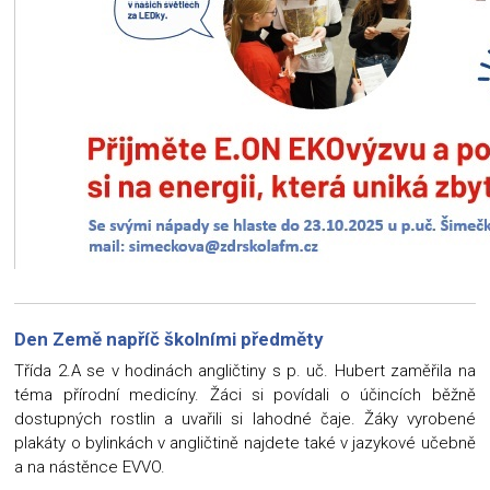
Den Země napříč školními předměty
Třída 2.A se v hodinách angličtiny s p. uč. Hubert zaměřila na
téma přírodní medicíny. Žáci si povídali o účincích běžně
dostupných rostlin a uvařili si lahodné čaje. Žáky vyrobené
plakáty o bylinkách v angličtině najdete také v jazykové učebně
a na nástěnce EVVO.