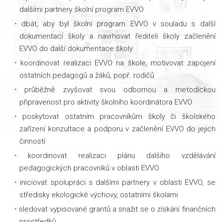
dalšími partnery školní program EVVO
dbát, aby byl školní program EVVO v souladu s další
dokumentací školy a navrhovat řediteli školy začlenění
EVVO do další dokumentace školy
koordinovat realizaci EVVO na škole, motivovat zapojení
ostatních pedagogů a žáků, popř. rodičů
průběžně zvyšovat svou odbornou a metodickou
připravenost pro aktivity školního koordinátora EVVO
poskytovat ostatním pracovníkům školy či školského
zařízení konzultace a podporu v začlenění EVVO do jejich
činností
koordinovat realizaci plánu dalšího vzdělávání
pedagogických pracovníků v oblasti EVVO
iniciovat spolupráci s dalšími partnery v oblasti EVVO, se
středisky ekologické výchovy, ostatními školami
sledovat vypisované grantů a snažit se o získání finančních
prostředků