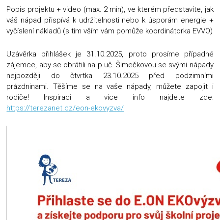
Popis projektu + video (max. 2 min), ve kterém představíte, jak
váš nápad přispívá k udržitelnosti nebo k úsporám energie +
vyčíslení nákladů (s tím vším vám pomůže koordinátorka EVVO)
Uzávěrka přihlášek je 31.10.2025, proto prosíme případné
zájemce, aby se obrátili na p.uč. Šimečkovou se svými nápady
nejpozději do čtvrtka 23.10.2025 před podzimními
prázdninami. Těšíme se na vaše nápady, můžete zapojit i
rodiče! Inspiraci a více info najdete zde:
https://terezanet.cz/eon-ekovyzva/