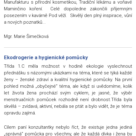
Manufakturu s přírodní kosmetikou, Tradiční lékárnu a voňavé
Maminčino koření. Celé dopoledne zakončili příjemným
posezením v kavárně Pod věží. Skvělý den plný inspirace, vůní
a nových poznatků...
Mgr. Marie Šimečková
Ekodrogerie a hygienické pomůcky
Třída 1.C měla možnost v hodině ekologie vyslechnout
přednášku s názornými ukázkami na téma, které se týká každé
ženy – ženské zdraví a kvalitní hygienické pomůcky. Na první
pohled možná „obyčejné“ téma, ale když si uvědomíme, kolik
let života žena prochází svým cyklem, je jasné, že výběr
menstruačních pomůcek rozhodně není drobnost.Třída byla
skvělá – zvídavá, aktivní, nebála se ptát a bylo vidět, že je téma
opravdu zajímá.
Cílem paní konzultantky nebylo říct, že existuje jedna jediná
„správná“ pomůcka pro všechny, ale že každá dívka i žena by