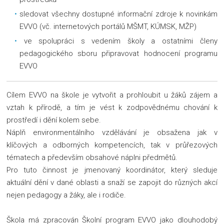
sledovat všechny dostupné informační zdroje k novinkám
EVVO (vč. internetových portálů MŠMT, KÚMSK, MŽP)
ve spolupráci s vedením školy a ostatními členy
pedagogického sboru připravovat hodnocení programu
EVVO
Cílem EVVO na škole je vytvořit a prohloubit u žáků zájem a
vztah k přírodě, a tím je vést k zodpovědnému chování k
prostředí i dění kolem sebe.
Náplň environmentálního vzdělávání je obsažena jak v
klíčových a odborných kompetencích, tak v průřezových
tématech a především obsahové náplni předmětů.
Pro tuto činnost je jmenovaný koordinátor, který sleduje
aktuální dění v dané oblasti a snaží se zapojit do různých akcí
nejen pedagogy a žáky, ale i rodiče.
Škola má zpracován Školní program EVVO jako dlouhodobý