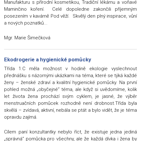
Manufakturu s přírodní kosmetikou, Tradiční lékárnu a voňavé
Maminčino koření. Celé dopoledne zakončili příjemným
posezením v kavárně Pod věží. Skvělý den plný inspirace, vůní
a nových poznatků...
Mgr. Marie Šimečková
Ekodrogerie a hygienické pomůcky
Třída 1.C měla možnost v hodině ekologie vyslechnout
přednášku s názornými ukázkami na téma, které se týká každé
ženy – ženské zdraví a kvalitní hygienické pomůcky. Na první
pohled možná „obyčejné“ téma, ale když si uvědomíme, kolik
let života žena prochází svým cyklem, je jasné, že výběr
menstruačních pomůcek rozhodně není drobnost.Třída byla
skvělá – zvídavá, aktivní, nebála se ptát a bylo vidět, že je téma
opravdu zajímá.
Cílem paní konzultantky nebylo říct, že existuje jedna jediná
„správná“ pomůcka pro všechny, ale že každá dívka i žena by