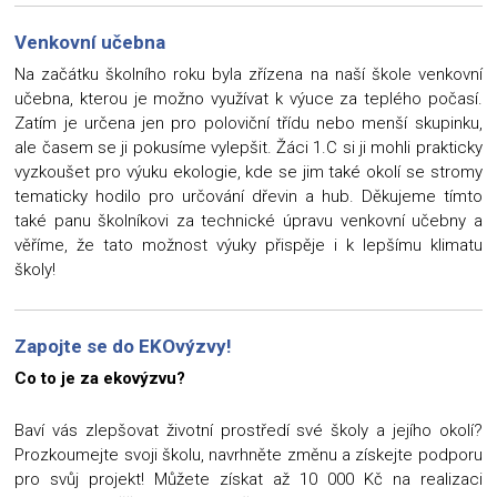
Venkovní učebna
Na začátku školního roku byla zřízena na naší škole venkovní
učebna, kterou je možno využívat k výuce za teplého počasí.
Zatím je určena jen pro poloviční třídu nebo menší skupinku,
ale časem se ji pokusíme vylepšit. Žáci 1.C si ji mohli prakticky
vyzkoušet pro výuku ekologie, kde se jim také okolí se stromy
tematicky hodilo pro určování dřevin a hub. Děkujeme tímto
také panu školníkovi za technické úpravu venkovní učebny a
věříme, že tato možnost výuky přispěje i k lepšímu klimatu
školy!
Zapojte se do EKOvýzvy!
Co to je za ekovýzvu?
Baví vás zlepšovat životní prostředí své školy a jejího okolí?
Prozkoumejte svoji školu, navrhněte změnu a získejte podporu
pro svůj projekt! Můžete získat až 10 000 Kč na realizaci