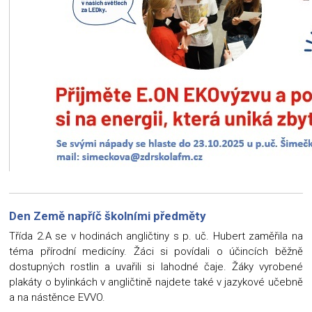
Den Země napříč školními předměty
Třída 2.A se v hodinách angličtiny s p. uč. Hubert zaměřila na
téma přírodní medicíny. Žáci si povídali o účincích běžně
dostupných rostlin a uvařili si lahodné čaje. Žáky vyrobené
plakáty o bylinkách v angličtině najdete také v jazykové učebně
a na nástěnce EVVO.