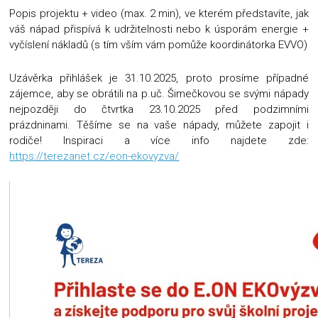
Popis projektu + video (max. 2 min), ve kterém představíte, jak
váš nápad přispívá k udržitelnosti nebo k úsporám energie +
vyčíslení nákladů (s tím vším vám pomůže koordinátorka EVVO)
Uzávěrka přihlášek je 31.10.2025, proto prosíme případné
zájemce, aby se obrátili na p.uč. Šimečkovou se svými nápady
nejpozději do čtvrtka 23.10.2025 před podzimními
prázdninami. Těšíme se na vaše nápady, můžete zapojit i
rodiče! Inspiraci a více info najdete zde:
https://terezanet.cz/eon-ekovyzva/