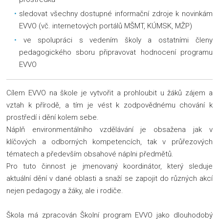
sledovat všechny dostupné informační zdroje k novinkám
EVVO (vč. internetových portálů MŠMT, KÚMSK, MŽP)
ve spolupráci s vedením školy a ostatními členy
pedagogického sboru připravovat hodnocení programu
EVVO
Cílem EVVO na škole je vytvořit a prohloubit u žáků zájem a
vztah k přírodě, a tím je vést k zodpovědnému chování k
prostředí i dění kolem sebe.
Náplň environmentálního vzdělávání je obsažena jak v
klíčových a odborných kompetencích, tak v průřezových
tématech a především obsahové náplni předmětů.
Pro tuto činnost je jmenovaný koordinátor, který sleduje
aktuální dění v dané oblasti a snaží se zapojit do různých akcí
nejen pedagogy a žáky, ale i rodiče.
Škola má zpracován Školní program EVVO jako dlouhodobý