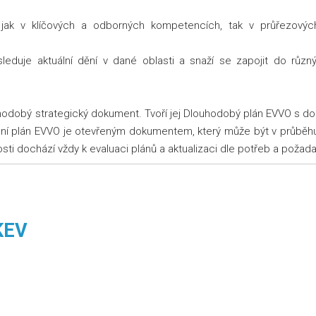
a jak v klíčových a odborných kompetencích, tak v průřezový
sleduje aktuální dění v dané oblasti a snaží se zapojit do různ
dobý strategický dokument. Tvoří jej Dlouhodobý plán EVVO s dobo
oční plán EVVO je otevřeným dokumentem, který může být v průběhu
osti dochází vždy k evaluaci plánů a aktualizaci dle potřeb a požad
KEV