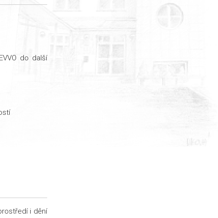
 EVVO do další
stí
rostředí i dění