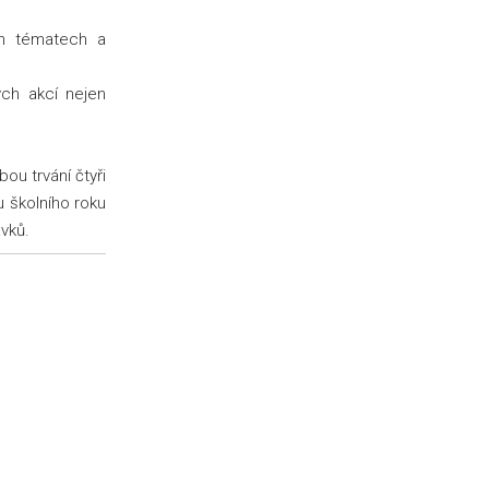
ch tématech a
ých akcí nejen
u trvání čtyři
 školního roku
avků.