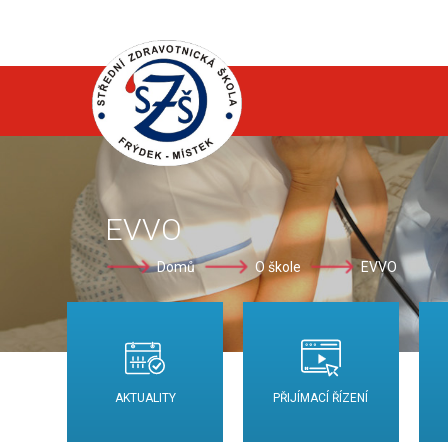
EVVO
Domů
O škole
EVVO
AKTUALITY
PŘIJÍMACÍ ŘÍZENÍ