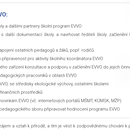
VO:
oly a dalšími partnery školní program EVVO
s další dokumentací školy a navrhovat řediteli školy začlenění
zapojení ostatních pedagogů a žáků, popř. rodičů
řipravenost pro aktivity školního koordinátora EVVO
ého zařízení konzultace a podporu v začlenění EVVO do jejich činno
pedagogických pracovníků v oblasti EVVO
 EVVO, se středisky ekologické výchovy, ostatními školami
 finančních prostředků
 novinkám EVVO (vč. internetových portálů MŠMT, KÚMSK, MŽP)
ny pedagogického sboru připravovat hodnocení programu EVVO
 zájem a vztah k přírodě, a tím je vést k zodpovědnému chování k p