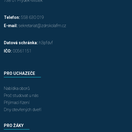
738 01 Frýdek-Místek
Telefon:
558 630 019
E-mail:
sekretariat@zdrskolafm.cz
Datová schránka:
h3pfdvf
IČO:
00561151
PRO UCHAZEČE
Nabídka oborů
Proč studovat u nás
Přijímací řízení
Dny otevřených dveří
PRO ŽÁKY