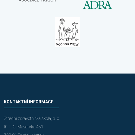
KONTAKTNÍ INFORMACE
Střední zdravotnická škola, p. o.
tř. T. G. Masaryka 451