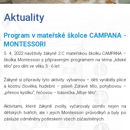
Aktuality
Program v mateřské školce CAMPANA -
MONTESSORI
5. 4. 2022 navštívily žákyně 2.C mateřskou školku CAMPANA –
školka Montessori s připraveným programem na téma „lidské
tělo“ pro děti ve věku 3 - 6 let.
Žákyně si připravily tyto aktivity: výtvarnou – děti vyráběly plíce
a kostru člověka, hudební – píseň Zdravé tělo, pohybovou –
„přenos kyslíku“, řečovou – básnička „Moje tělo“.
Aktivitami, které žákyně zvolily, vyčarovaly úsměv nejen na
dětských tvářích, ale i jejich Montessori průvodkyň a byly po
zásluze odměněny potleskem všech zúčastněných.