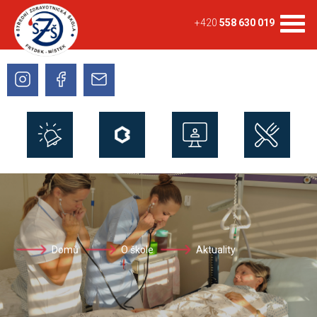
+420
558 630 019
Domů
O škole
Aktuality