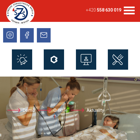
+420
558 630 019
Domů
O škole
Aktuality