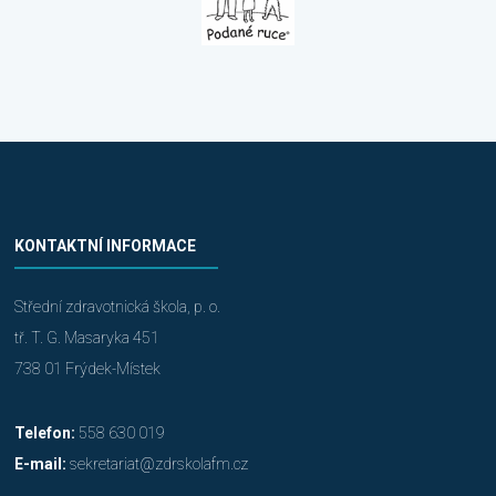
KONTAKTNÍ INFORMACE
Střední zdravotnická škola, p. o.
tř. T. G. Masaryka 451
738 01 Frýdek-Místek
Telefon:
558 630 019
E-mail:
sekretariat@zdrskolafm.cz