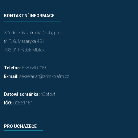
KONTAKTNÍ INFORMACE
Střední zdravotnická škola, p. o.
tř. T. G. Masaryka 451
738 01 Frýdek-Místek
Telefon:
558 630 019
E-mail:
sekretariat@zdrskolafm.cz
Datová schránka:
h3pfdvf
IČO:
00561151
PRO UCHAZEČE