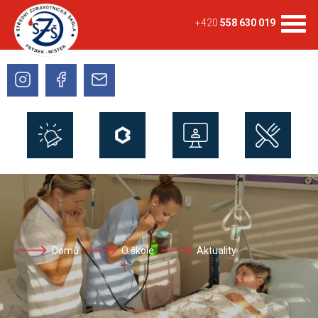
+420
558 630 019
Domů
O škole
Aktuality