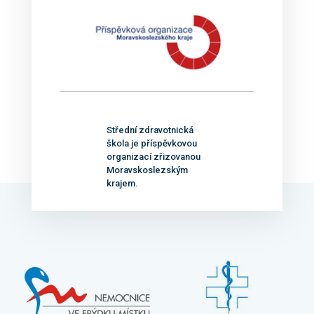
Střední zdravotnická
škola je příspěvkovou
organizací zřizovanou
Moravskoslezským
krajem.